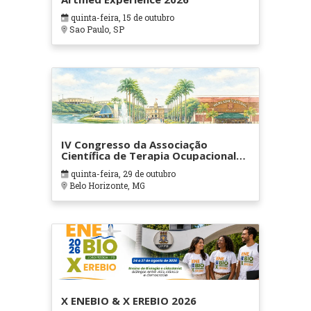
quinta-feira, 15 de outubro
Sao Paulo, SP
IV Congresso da Associação
Científica de Terapia Ocupacional
em Contextos Hospitalares e
quinta-feira, 29 de outubro
Cuidados Paliativos - ATOHOSP
Belo Horizonte, MG
X ENEBIO & X EREBIO 2026