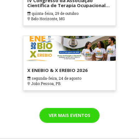
IV Congresso da Associação
Científica de Terapia Ocupacional
em Contextos Hospitalares e
quinta-feira, 29 de outubro
Cuidados Paliativos - ATOHOSP
Belo Horizonte, MG
X ENEBIO & X EREBIO 2026
segunda-feira, 24 de agosto
João Pessoa, PB
VER MAIS EVENTOS