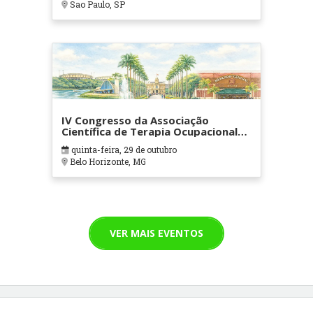
Sao Paulo, SP
IV Congresso da Associação
Científica de Terapia Ocupacional
em Contextos Hospitalares e
quinta-feira, 29 de outubro
Cuidados Paliativos - ATOHOSP
Belo Horizonte, MG
VER MAIS EVENTOS