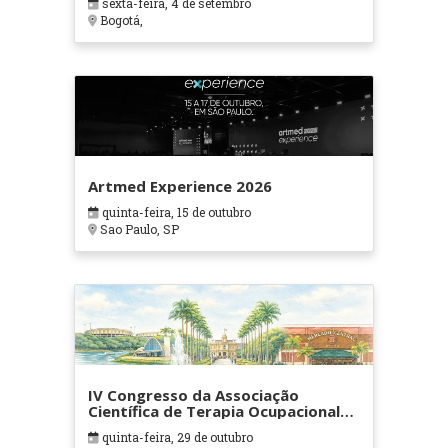
sexta-feira, 4 de setembro
Bogotá,
Artmed Experience 2026
quinta-feira, 15 de outubro
Sao Paulo, SP
IV Congresso da Associação
Científica de Terapia Ocupacional
em Contextos Hospitalares e
quinta-feira, 29 de outubro
Cuidados Paliativos - ATOHOSP