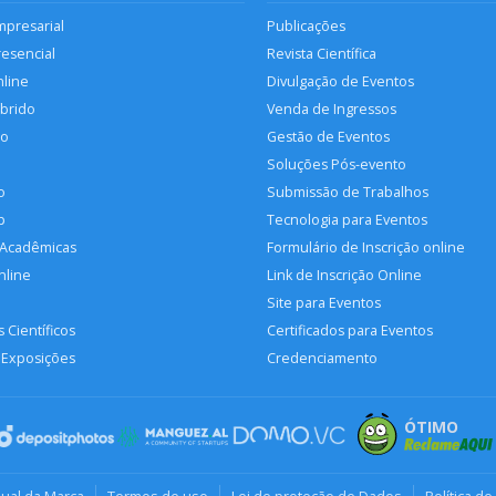
mpresarial
Publicações
resencial
Revista Científica
nline
Divulgação de Eventos
íbrido
Venda de Ingressos
so
Gestão de Eventos
Soluções Pós-evento
o
Submissão de Trabalhos
p
Tecnologia para Eventos
 Acadêmicas
Formulário de Inscrição online
nline
Link de Inscrição Online
Site para Eventos
 Científicos
Certificados para Eventos
 Exposições
Credenciamento
ÓTIMO