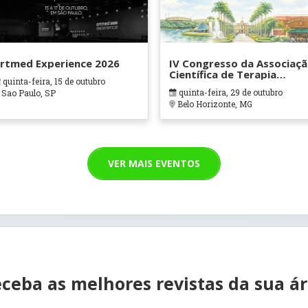
rtmed Experience 2026
IV Congresso da Associaç
Científica de Terapia
quinta-feira, 15 de outubro
Ocupacional em Contexto
quinta-feira, 29 de outubro
Sao Paulo, SP
Hospitalares e Cuidados
Belo Horizonte, MG
Paliativos - ATOHOSP
VER MAIS EVENTOS
ceba as melhores revistas da sua á