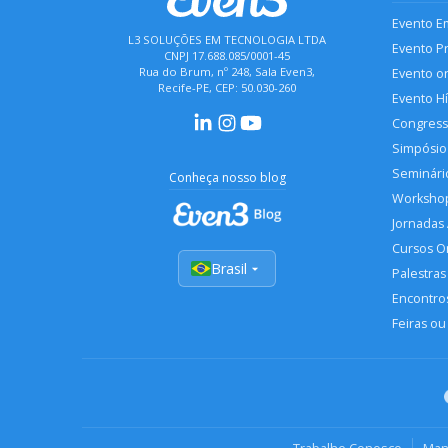
Evento E
L3 SOLUÇÕES EM TECNOLOGIA LTDA
Evento P
CNPJ 17.688.085/0001-45
Rua do Brum, nº 248, Sala Even3,
Evento o
Recife-PE, CEP: 50.030-260
Evento H
Congres
Simpósio
Seminári
Conheça nosso blog
Worksho
Jornadas
Cursos O
Brasil
Palestras
Encontros
Feiras ou