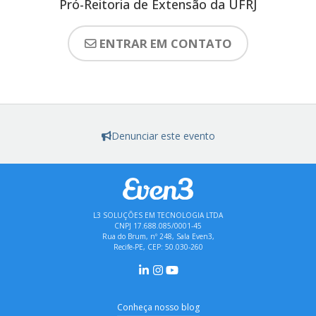
Pró-Reitoria de Extensão da UFRJ
ENTRAR EM CONTATO
Denunciar este evento
L3 SOLUÇÕES EM TECNOLOGIA LTDA
CNPJ 17.688.085/0001-45
Rua do Brum, nº 248, Sala Even3,
Recife-PE, CEP: 50.030-260
Conheça nosso blog