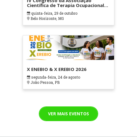
IV Congresso da Associação
Científica de Terapia Ocupacional
em Contextos Hospitalares e
quinta-feira, 29 de outubro
Cuidados Paliativos - ATOHOSP
Belo Horizonte, MG
X ENEBIO & X EREBIO 2026
segunda-feira, 24 de agosto
João Pessoa, PB
VER MAIS EVENTOS