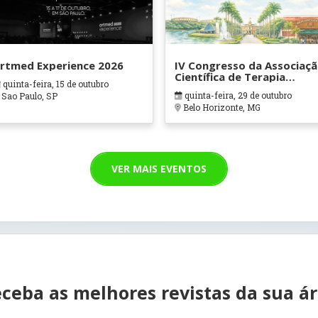
rtmed Experience 2026
IV Congresso da Associaç
Científica de Terapia
quinta-feira, 15 de outubro
Ocupacional em Contexto
quinta-feira, 29 de outubro
Sao Paulo, SP
Hospitalares e Cuidados
Belo Horizonte, MG
Paliativos - ATOHOSP
VER MAIS EVENTOS
ceba as melhores revistas da sua á