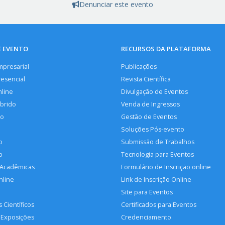
Denunciar este evento
E EVENTO
RECURSOS DA PLATAFORMA
mpresarial
Publicações
resencial
Revista Científica
nline
Divulgação de Eventos
íbrido
Venda de Ingressos
so
Gestão de Eventos
Soluções Pós-evento
o
Submissão de Trabalhos
p
Tecnologia para Eventos
 Acadêmicas
Formulário de Inscrição online
nline
Link de Inscrição Online
Site para Eventos
 Científicos
Certificados para Eventos
 Exposições
Credenciamento