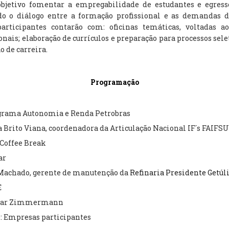
jetivo fomentar a empregabilidade de estudantes e egress
 o diálogo entre a formação profissional e as demandas d
participantes contarão com: oficinas temáticas, voltadas 
nais; elaboração de currículos e preparação para processos sel
 de carreira.
Programação
rama Autonomia e Renda Petrobras
a Brito Viana
, coordenadora da
Articulação Nacional IF´s FAIFS
offee Break
ar
 Machado
, gerente de manutenção da
Refinaria Presidente Getúli
E
sar Zimmermann
: Empresas participantes