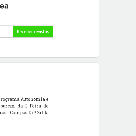
rea
Receber revistas
o Programa Autonomia e
iparem da I Feira de
ras - Campus Dr.ª Zilda