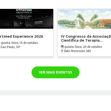
rtmed Experience 2026
IV Congresso da Associaç
Científica de Terapia
quinta-feira, 15 de outubro
Ocupacional em Contexto
quinta-feira, 29 de outubro
Sao Paulo, SP
Hospitalares e Cuidados
Belo Horizonte, MG
Paliativos - ATOHOSP
VER MAIS EVENTOS