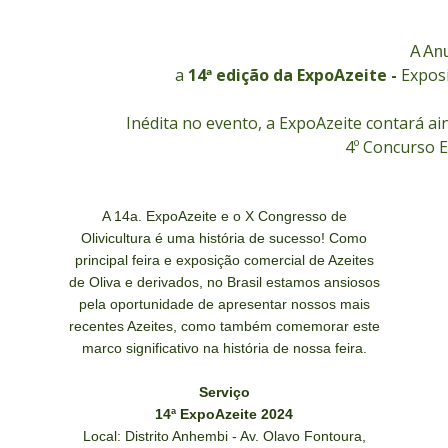
A Anu
a
14ª edição da ExpoAzeite -
Exposi
Inédita no evento, a ExpoAzeite contará ai
4º Concurso E
A 14a. ExpoAzeite e o X Congresso de
Olivicultura é uma história de sucesso! Como
principal feira e exposição comercial de Azeites
de Oliva e derivados, no Brasil estamos ansiosos
pela oportunidade de apresentar nossos mais
recentes Azeites, como também comemorar este
marco significativo na história de nossa feira.
Serviço
14ª ExpoAzeite 2024
Local: Distrito Anhembi - Av. Olavo Fontoura,