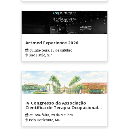
Artmed Experience 2026
quinta-feira, 15 de outubro
Sao Paulo, SP
IV Congresso da Associação
Científica de Terapia Ocupacional
em Contextos Hospitalares e
quinta-feira, 29 de outubro
Cuidados Paliativos - ATOHOSP
Belo Horizonte, MG