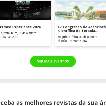
rtmed Experience 2026
IV Congresso da Associaç
Científica de Terapia
quinta-feira, 15 de outubro
Ocupacional em Contexto
quinta-feira, 29 de outubro
Sao Paulo, SP
Hospitalares e Cuidados
Belo Horizonte, MG
Paliativos - ATOHOSP
VER MAIS EVENTOS
ceba as melhores revistas da sua á