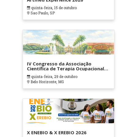
quinta-feira, 15 de outubro
Sao Paulo, SP
IV Congresso da Associação
Científica de Terapia Ocupacional
em Contextos Hospitalares e
quinta-feira, 29 de outubro
Cuidados Paliativos - ATOHOSP
Belo Horizonte, MG
X ENEBIO & X EREBIO 2026