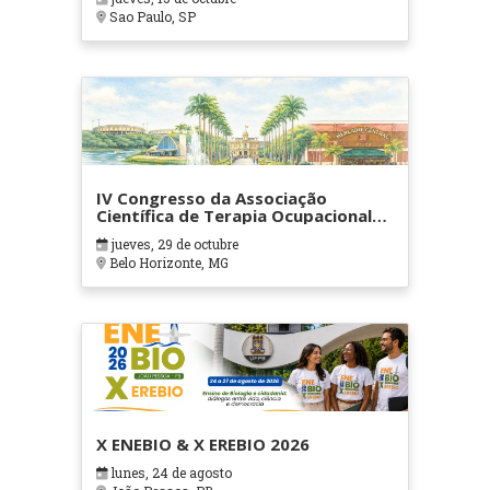
Sao Paulo, SP
IV Congresso da Associação
Científica de Terapia Ocupacional
em Contextos Hospitalares e
jueves, 29 de octubre
Cuidados Paliativos - ATOHOSP
Belo Horizonte, MG
X ENEBIO & X EREBIO 2026
lunes, 24 de agosto