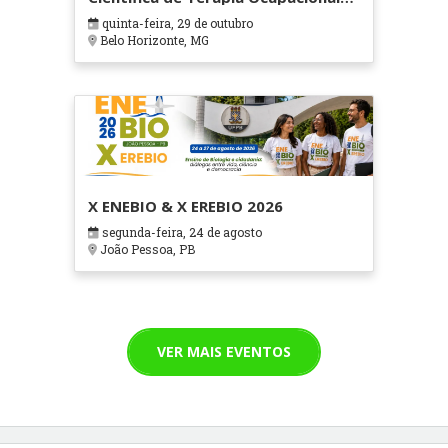
em Contextos Hospitalares e
quinta-feira, 29 de outubro
Cuidados Paliativos - ATOHOSP
Belo Horizonte, MG
X ENEBIO & X EREBIO 2026
segunda-feira, 24 de agosto
João Pessoa, PB
VER MAIS EVENTOS