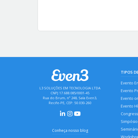
TIPOS D
Evento E
L3 SOLUÇÕES EM TECNOLOGIA LTDA
Evento P
CNPJ 17.688.085/0001-45
Rua do Brum, nº 248, Sala Even3,
Evento o
Recife-PE, CEP: 50.030-260
Evento H
Congres
Simpósio
Seminári
Conheça nosso blog
Worksho