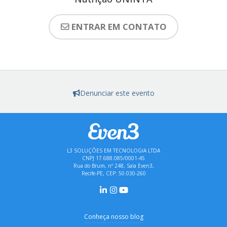
ENTRAR EM CONTATO
Denunciar este evento
L3 SOLUÇÕES EM TECNOLOGIA LTDA
CNPJ 17.688.085/0001-45
Rua do Brum, nº 248, Sala Even3,
Recife-PE, CEP: 50.030-260
Conheça nosso blog