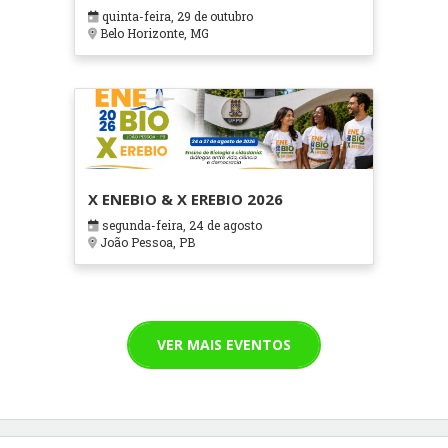
em Contextos Hospitalares e
quinta-feira, 29 de outubro
Cuidados Paliativos - ATOHOSP
Belo Horizonte, MG
X ENEBIO & X EREBIO 2026
segunda-feira, 24 de agosto
João Pessoa, PB
VER MAIS EVENTOS