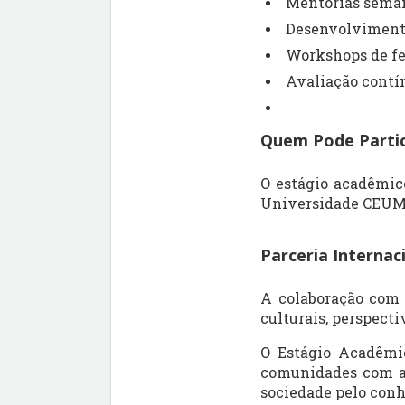
Mentorias semana
Desenvolvimento
Workshops de fer
Avaliação contín
Quem Pode Partic
O estágio acadêmic
Universidade CEU
Parceria Internac
A colaboração com 
culturais, perspect
O Estágio Acadêmi
comunidades com a 
sociedade pelo conh