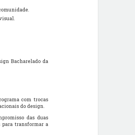
 comunidade.
visual.
sign Bacharelado da
programa com trocas
acionais do design.
mpromisso das duas
 para transformar a