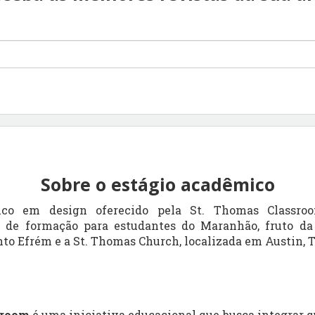
Sobre o estágio acadêmico
ico em design oferecido pela
St. Thomas Classro
 de formação para estudantes do Maranhão, fruto da
nto Efrém
e a
St. Thomas Church
, localizada em Austin, 
sroom
é uma iniciativa educacional que busca integrar 