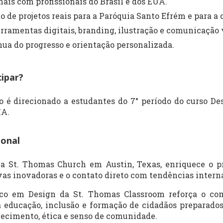
is com profissionais do Brasil e dos EUA.
 de projetos reais para a Paróquia Santo Efrém e para a
ramentas digitais, branding, ilustração e comunicação 
ua do progresso e orientação personalizada.
ipar?
o é direcionado a estudantes do 7° período do curso De
MA.
ional
a St. Thomas Church em Austin, Texas, enriquece o 
ivas inovadoras e o contato direto com tendências intern
co em Design da St. Thomas Classroom reforça o co
educação, inclusão e formação de cidadãos preparados
ecimento, ética e senso de comunidade.