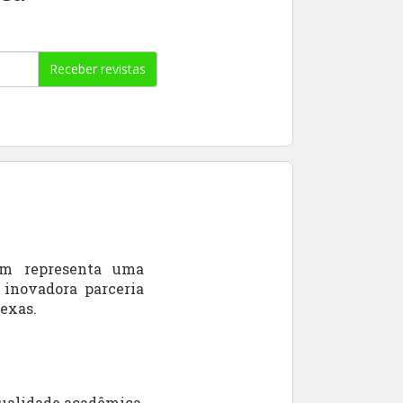
Receber revistas
om
representa uma
 inovadora parceria
Texas.
qualidade acadêmica,