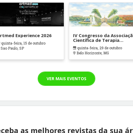
rtmed Experience 2026
IV Congresso da Associaç
Científica de Terapia
quinta-feira, 15 de outubro
Ocupacional em Contexto
quinta-feira, 29 de outubro
Sao Paulo, SP
Hospitalares e Cuidados
Belo Horizonte, MG
Paliativos - ATOHOSP
VER MAIS EVENTOS
ceba as melhores revistas da sua á