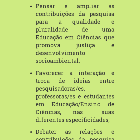
Pensar e ampliar as
contribuições da pesquisa
para a qualidade e
pluralidade
de
uma
Educação
em
Ciências
que
promova
justiça
e
desenvolvimento
socioambiental;
Favorecer
a
interação
e
troca
de
ideias
entre
pesquisadoras/es,
professoras/es
e
estudantes
em
Educação/Ensino
de
Ciências,
nas
suas
diferentes
especificidades;
Debater as relações e
contribuições da pesquisa