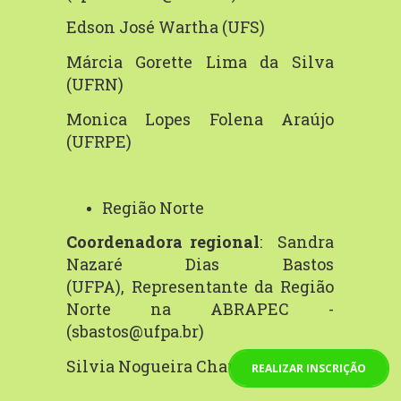
Edson
José
Wartha
(UFS)
Márcia Gorette Lima da Silva
(UFRN)
Monica
Lopes
Folena
Araújo
(UFRPE)
Região Norte
Coordenadora regional
: Sandra
Nazaré Dias Bastos
(UFPA),
Representante
da Região
Norte na ABRAPEC -
(sbastos@ufpa.br
)
Silvia
Nogueira
Chaves
(UFPA)
REALIZAR INSCRIÇÃO