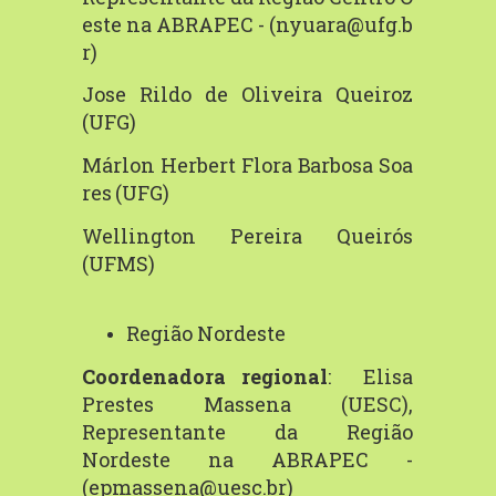
este
na
ABRAPEC
-
(nyuara@ufg.b
r)
Jose Rildo de Oliveira Queiroz
(UFG)
Márlon
Herbert
Flora
B
arbosa
Soa
res
(UFG)
Wellington Pereira Queirós
(UFMS)
Região Nordeste
Coordenadora regional
: Elisa
Prestes Massena (UESC),
Representante da Região
Nordeste na ABRAPEC -
(
epmassena@uesc.br
)