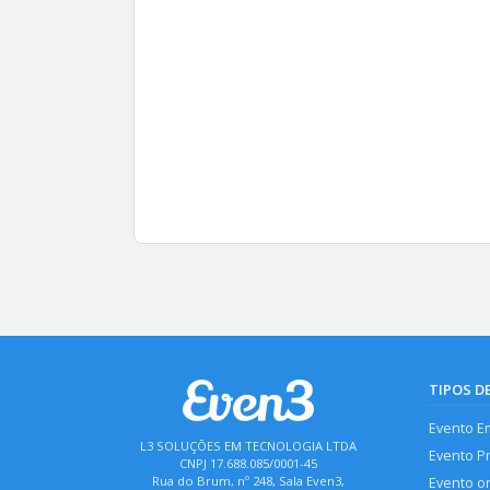
TIPOS D
Evento E
L3 SOLUÇÕES EM TECNOLOGIA LTDA
Evento P
CNPJ 17.688.085/0001-45
Rua do Brum, nº 248, Sala Even3,
Evento o