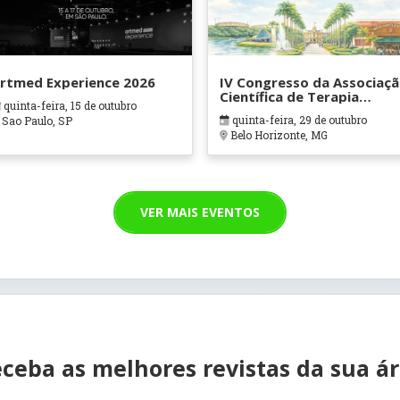
rtmed Experience 2026
IV Congresso da Associaç
Científica de Terapia
quinta-feira, 15 de outubro
Ocupacional em Contexto
quinta-feira, 29 de outubro
Sao Paulo, SP
Hospitalares e Cuidados
Belo Horizonte, MG
Paliativos - ATOHOSP
VER MAIS EVENTOS
ceba as melhores revistas da sua á