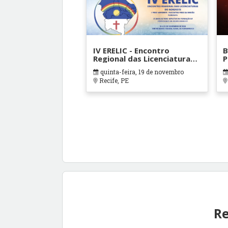
IV ERELIC - Encontro
B
Regional das Licenciaturas
P
do Nordeste e I Pibid
quinta-feira, 19 de novembro
Nordeste
Recife, PE
Re