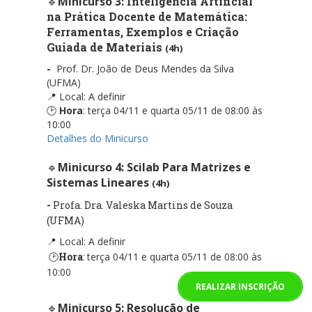
🔹
Minicurso 3:
Inteligência Artificial
na Prática Docente de Matemática:
Ferramentas,
Exemplos e Criação
Guiada de Materiais
(4h)
-
Prof. Dr. João de Deus Mendes da Silva
(UFMA)
📍 Local: A definir
🕑
Hora
:
terça 04/11 e quarta 05/11 de 08:00 às
10:00
Detalhes do Minicurso
🔹
Minicurso 4: Scilab Para Matrizes e
Sistemas Lineares
(4h)
-
Profa. Dra. Valeska Martins de Souza
(UFMA)
📍 Local: A defini
r
🕑
Hora
:
terça 04/11 e quarta 05/11 de 08:00 às
10:00
REALIZAR INSCRIÇÃO
🔹
Minicurso 5: Resolução de