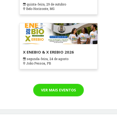
em Contextos Hospitalares e
quinta-feira, 29 de outubro
Cuidados Paliativos - ATOHOSP
Belo Horizonte, MG
X ENEBIO & X EREBIO 2026
segunda-feira, 24 de agosto
João Pessoa, PB
VER MAIS EVENTOS