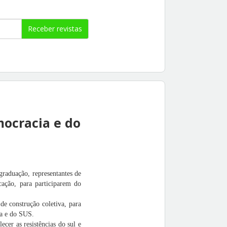
Receber revistas
mocracia e do
graduação, representantes de
cação, para participarem do
e construção coletiva, para
ia e do SUS.
cer as resistências do sul e