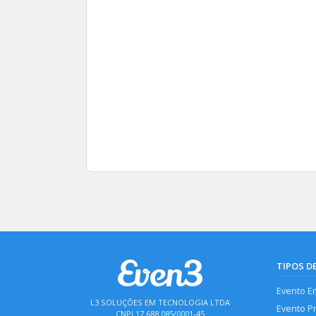
TIPOS D
Evento E
L3 SOLUÇÕES EM TECNOLOGIA LTDA
Evento P
CNPJ 17.688.085/0001-45