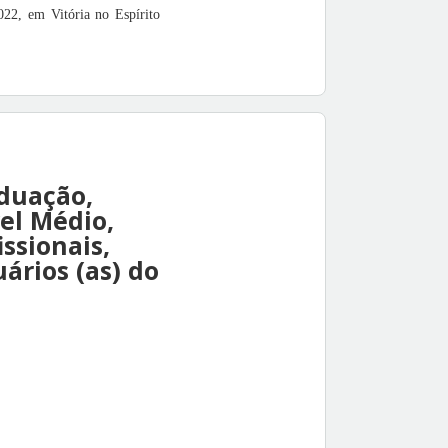
022, em Vitória no Espírito
aduação,
el Médio,
ssionais,
ários (as) do