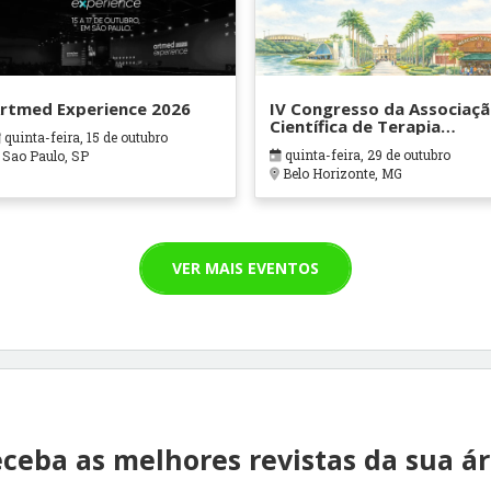
rtmed Experience 2026
IV Congresso da Associaç
Científica de Terapia
quinta-feira, 15 de outubro
Ocupacional em Contexto
quinta-feira, 29 de outubro
Sao Paulo, SP
Hospitalares e Cuidados
Belo Horizonte, MG
Paliativos - ATOHOSP
VER MAIS EVENTOS
ceba as melhores revistas da sua á