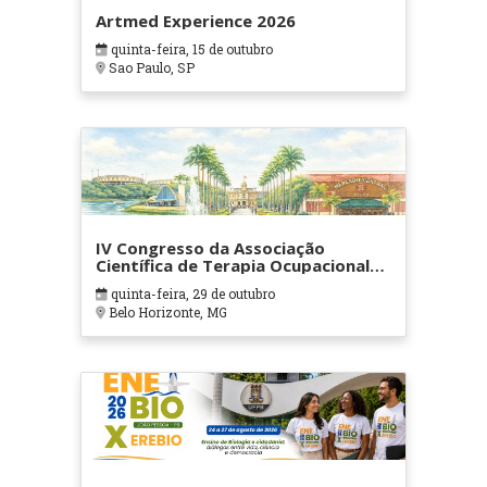
Artmed Experience 2026
quinta-feira, 15 de outubro
Sao Paulo, SP
IV Congresso da Associação
Científica de Terapia Ocupacional
em Contextos Hospitalares e
quinta-feira, 29 de outubro
Cuidados Paliativos - ATOHOSP
Belo Horizonte, MG