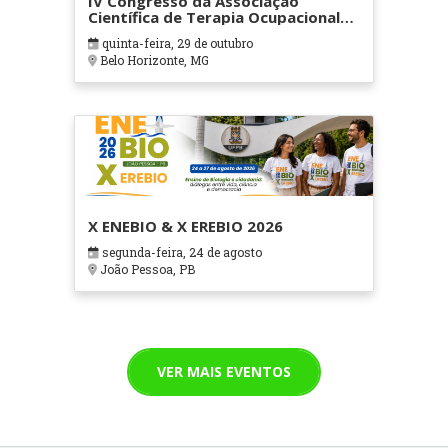
IV Congresso da Associação
Científica de Terapia Ocupacional
em Contextos Hospitalares e
quinta-feira, 29 de outubro
Cuidados Paliativos - ATOHOSP
Belo Horizonte, MG
X ENEBIO & X EREBIO 2026
segunda-feira, 24 de agosto
João Pessoa, PB
VER MAIS EVENTOS