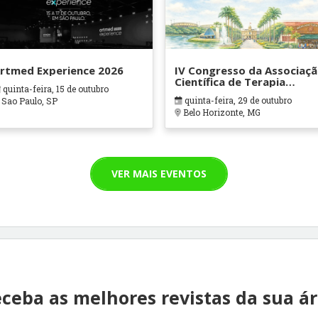
rtmed Experience 2026
IV Congresso da Associaç
Científica de Terapia
quinta-feira, 15 de outubro
Ocupacional em Contexto
quinta-feira, 29 de outubro
Sao Paulo, SP
Hospitalares e Cuidados
Belo Horizonte, MG
Paliativos - ATOHOSP
VER MAIS EVENTOS
ceba as melhores revistas da sua á