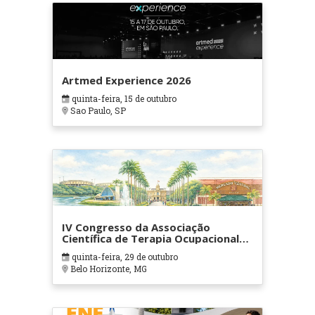
Artmed Experience 2026
quinta-feira, 15 de outubro
Sao Paulo, SP
IV Congresso da Associação
Científica de Terapia Ocupacional
em Contextos Hospitalares e
quinta-feira, 29 de outubro
Cuidados Paliativos - ATOHOSP
Belo Horizonte, MG