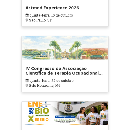
Artmed Experience 2026
quinta-feira, 15 de outubro
Sao Paulo, SP
IV Congresso da Associação
Científica de Terapia Ocupacional
em Contextos Hospitalares e
quinta-feira, 29 de outubro
Cuidados Paliativos - ATOHOSP
Belo Horizonte, MG