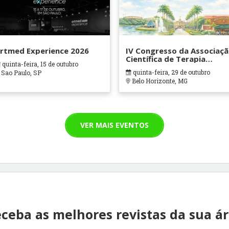
rtmed Experience 2026
IV Congresso da Associaç
Científica de Terapia
quinta-feira, 15 de outubro
Ocupacional em Contexto
quinta-feira, 29 de outubro
Sao Paulo, SP
Hospitalares e Cuidados
Belo Horizonte, MG
Paliativos - ATOHOSP
VER MAIS EVENTOS
ceba as melhores revistas da sua á