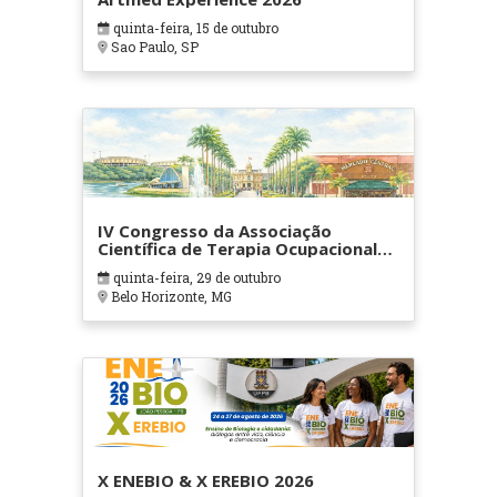
quinta-feira, 15 de outubro
Sao Paulo, SP
IV Congresso da Associação
Científica de Terapia Ocupacional
em Contextos Hospitalares e
quinta-feira, 29 de outubro
Cuidados Paliativos - ATOHOSP
Belo Horizonte, MG
X ENEBIO & X EREBIO 2026