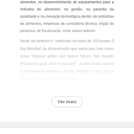
alimentos, no desenvolvimento de equipamentos para a
indústria de alimentos, na gestão, na garantia da
qualidade e na inovação tecnológica dentro de indústrias
de alimentos, empresas de consultoria técnica, órgão de
pesquisa, de fiscalização, entre outros setores
O
Neste dia também é celebrado em mais de 150 países
Dia Mundial da Alimentação que neste ano tem como
tema
“Nossas ações são nosso futuro. Um mundo
#fomezero para 2030 é possível”
.
A data ainda marca
a
fundação da Organização das Nações Unidas para a
Alimentação e Agricultura (FAO).
Nesta perspectiva a data propõe uma reflexão a respeito
das diversas possibilidades de atuação deste
Ver mais
profissional na atualidade e para o futuro, bem como
sobre os impactos do processamento de alimentos, não
só pelo ponto de vista da produção industrial, mas
também em relação aos aspectos econômicos,