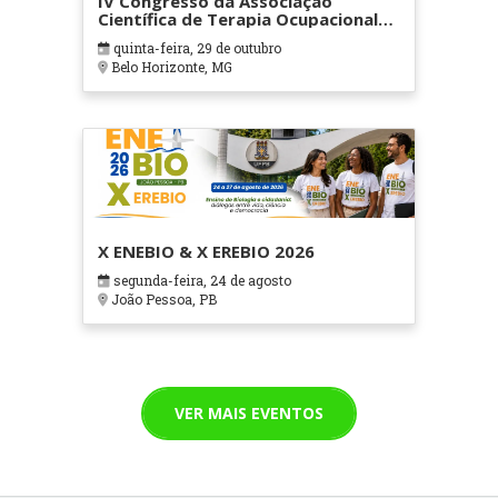
IV Congresso da Associação
Científica de Terapia Ocupacional
em Contextos Hospitalares e
quinta-feira, 29 de outubro
Cuidados Paliativos - ATOHOSP
Belo Horizonte, MG
X ENEBIO & X EREBIO 2026
segunda-feira, 24 de agosto
João Pessoa, PB
VER MAIS EVENTOS