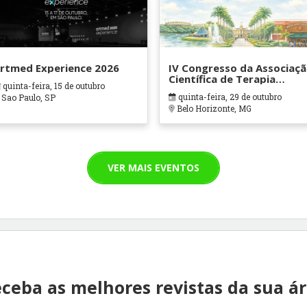
rtmed Experience 2026
IV Congresso da Associaç
Científica de Terapia
quinta-feira, 15 de outubro
Ocupacional em Contexto
quinta-feira, 29 de outubro
Sao Paulo, SP
Hospitalares e Cuidados
Belo Horizonte, MG
Paliativos - ATOHOSP
VER MAIS EVENTOS
ceba as melhores revistas da sua á