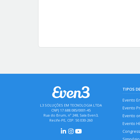
TIPOS D
Evento E
L3 SOLUÇÕES EM TECNOLOGIA LTDA
Evento P
CNPJ 17.688.085/0001-45
Rua do Brum, nº 248, Sala Even3,
Evento o
Recife-PE, CEP: 50.030-260
Evento H
Congres
Simpósio