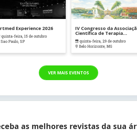
rtmed Experience 2026
IV Congresso da Associaç
Científica de Terapia
quinta-feira, 15 de outubro
Ocupacional em Contexto
quinta-feira, 29 de outubro
Sao Paulo, SP
Hospitalares e Cuidados
Belo Horizonte, MG
Paliativos - ATOHOSP
VER MAIS EVENTOS
ceba as melhores revistas da sua á