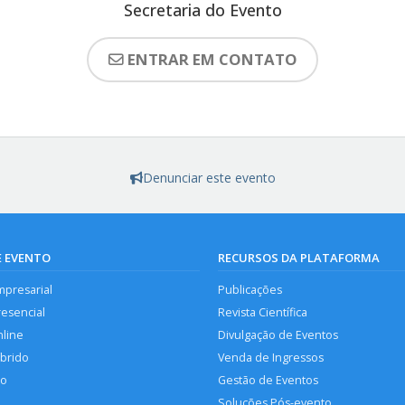
Secretaria do Evento
ENTRAR EM CONTATO
Denunciar este evento
E EVENTO
RECURSOS DA PLATAFORMA
mpresarial
Publicações
resencial
Revista Científica
nline
Divulgação de Eventos
íbrido
Venda de Ingressos
so
Gestão de Eventos
Soluções Pós-evento