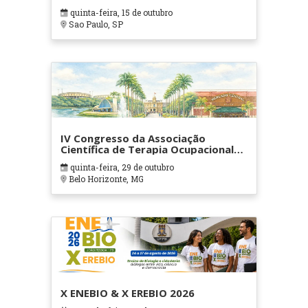
quinta-feira, 15 de outubro
Sao Paulo, SP
IV Congresso da Associação
Científica de Terapia Ocupacional
em Contextos Hospitalares e
quinta-feira, 29 de outubro
Cuidados Paliativos - ATOHOSP
Belo Horizonte, MG
X ENEBIO & X EREBIO 2026