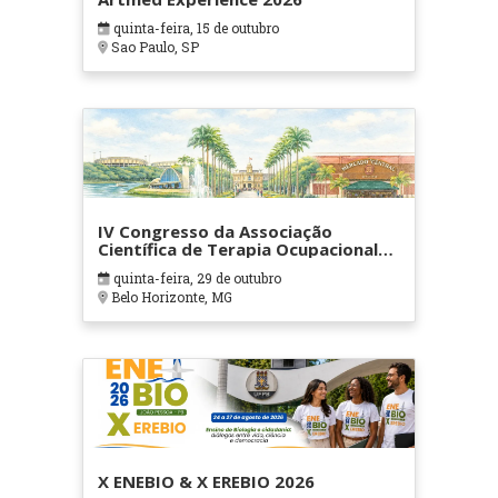
quinta-feira, 15 de outubro
Sao Paulo, SP
IV Congresso da Associação
Científica de Terapia Ocupacional
em Contextos Hospitalares e
quinta-feira, 29 de outubro
Cuidados Paliativos - ATOHOSP
Belo Horizonte, MG
X ENEBIO & X EREBIO 2026