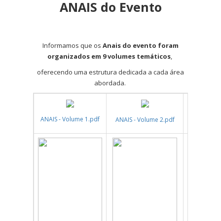
ANAIS do Evento
Informamos que os
Anais do evento foram
organizados em 9 volumes temáticos
,
oferecendo uma estrutura dedicada a cada área
abordada.
ANAIS - Volume 1.pdf
ANAIS - Volume 2.pdf
ANAIS - Vol
ANAIS - Vol