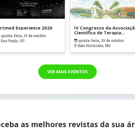
rtmed Experience 2026
IV Congresso da Associaç
Científica de Terapia
quinta-feira, 15 de outubro
Ocupacional em Contexto
quinta-feira, 29 de outubro
Sao Paulo, SP
Hospitalares e Cuidados
Belo Horizonte, MG
Paliativos - ATOHOSP
VER MAIS EVENTOS
ceba as melhores revistas da sua á