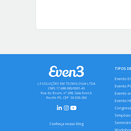
TIPOS D
Evento E
L3 SOLUÇÕES EM TECNOLOGIA LTDA
Evento P
CNPJ 17.688.085/0001-45
Rua do Brum, nº 248, Sala Even3,
Evento o
Recife-PE, CEP: 50.030-260
Evento H
Congres
Simpósio
Seminári
Conheça nosso blog
Worksho