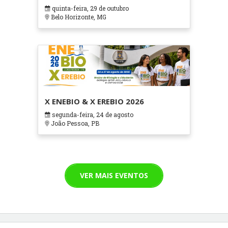
em Contextos Hospitalares e
quinta-feira, 29 de outubro
Cuidados Paliativos - ATOHOSP
Belo Horizonte, MG
X ENEBIO & X EREBIO 2026
segunda-feira, 24 de agosto
João Pessoa, PB
VER MAIS EVENTOS