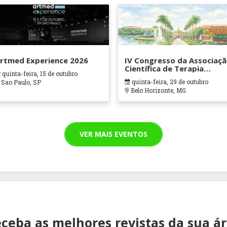
rtmed Experience 2026
IV Congresso da Associaç
Científica de Terapia
quinta-feira, 15 de outubro
Ocupacional em Contexto
quinta-feira, 29 de outubro
Sao Paulo, SP
Hospitalares e Cuidados
Belo Horizonte, MG
Paliativos - ATOHOSP
VER MAIS EVENTOS
ceba as melhores revistas da sua á