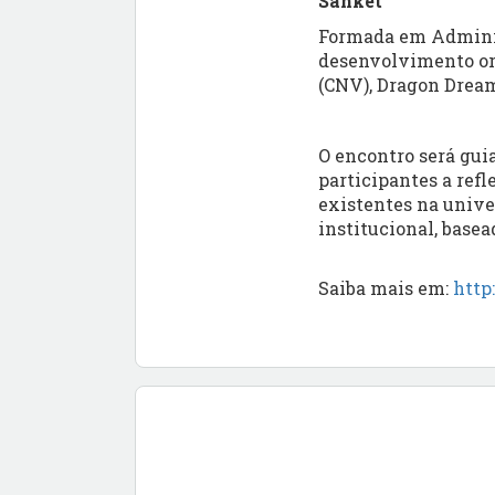
Sanket
Formada em Adminis
desenvolvimento or
(CNV), Dragon Dream
O encontro será gui
participantes a refl
existentes na univ
institucional, basea
Saiba mais em:
http