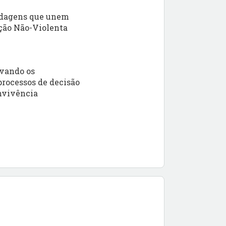
rdagens que unem
ção Não-Violenta
ivando os
 processos de decisão
nvivência