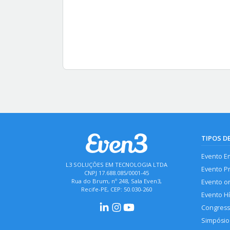
TIPOS D
Evento E
L3 SOLUÇÕES EM TECNOLOGIA LTDA
Evento P
CNPJ 17.688.085/0001-45
Rua do Brum, nº 248, Sala Even3,
Evento o
Recife-PE, CEP: 50.030-260
Evento H
Congres
Simpósio