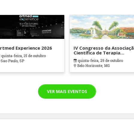
rtmed Experience 2026
IV Congresso da Associaç
Científica de Terapia
quinta-feira, 15 de outubro
Ocupacional em Contexto
quinta-feira, 29 de outubro
Sao Paulo, SP
Hospitalares e Cuidados
Belo Horizonte, MG
Paliativos - ATOHOSP
VER MAIS EVENTOS