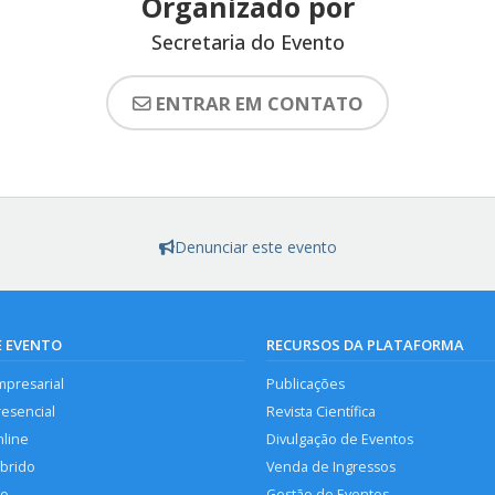
Organizado por
Secretaria do Evento
ENTRAR EM CONTATO
Denunciar este evento
E EVENTO
RECURSOS DA PLATAFORMA
mpresarial
Publicações
resencial
Revista Científica
nline
Divulgação de Eventos
íbrido
Venda de Ingressos
so
Gestão de Eventos