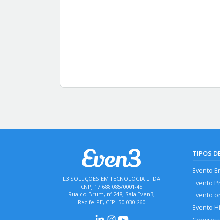
TIPOS D
Evento E
L3 SOLUÇÕES EM TECNOLOGIA LTDA
Evento P
CNPJ 17.688.085/0001-45
Rua do Brum, nº 248, Sala Even3,
Evento o
Recife-PE, CEP: 50.030-260
Evento H
Congres