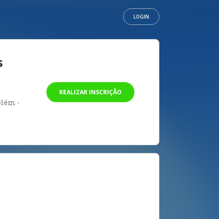
LOGIN
s
REALIZAR INSCRIÇÃO
elém -