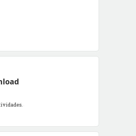
nload
tividades.