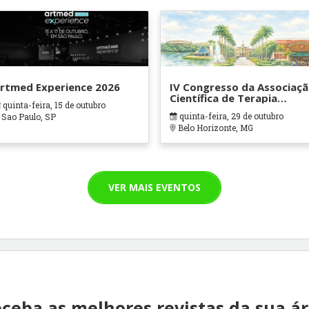
rtmed Experience 2026
IV Congresso da Associaç
Científica de Terapia
quinta-feira, 15 de outubro
Ocupacional em Contexto
quinta-feira, 29 de outubro
Sao Paulo, SP
Hospitalares e Cuidados
Belo Horizonte, MG
Paliativos - ATOHOSP
VER MAIS EVENTOS
ceba as melhores revistas da sua á