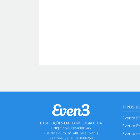
TIPOS D
Evento E
L3 SOLUÇÕES EM TECNOLOGIA LTDA
Evento P
CNPJ 17.688.085/0001-45
Rua do Brum, nº 248, Sala Even3,
Evento o
Recife-PE, CEP: 50.030-260