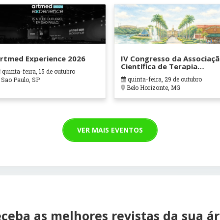
rtmed Experience 2026
IV Congresso da Associaç
Científica de Terapia
quinta-feira, 15 de outubro
Ocupacional em Contexto
quinta-feira, 29 de outubro
Sao Paulo, SP
Hospitalares e Cuidados
Belo Horizonte, MG
Paliativos - ATOHOSP
VER MAIS EVENTOS
ceba as melhores revistas da sua á