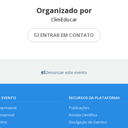
Organizado por
CliniEducar
ENTRAR EM CONTATO
Denunciar este evento
E EVENTO
RECURSOS DA PLATAFORMA
mpresarial
Publicações
resencial
Revista Científica
nline
Divulgação de Eventos