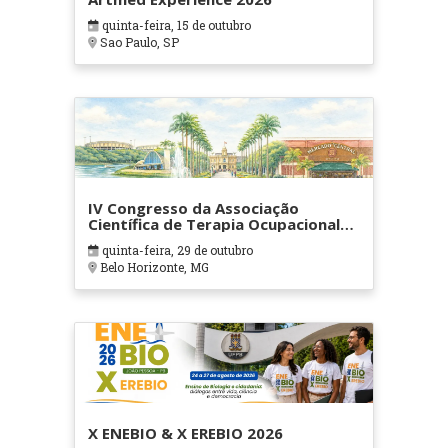
quinta-feira, 15 de outubro
Sao Paulo, SP
IV Congresso da Associação
Científica de Terapia Ocupacional
em Contextos Hospitalares e
quinta-feira, 29 de outubro
Cuidados Paliativos - ATOHOSP
Belo Horizonte, MG
X ENEBIO & X EREBIO 2026