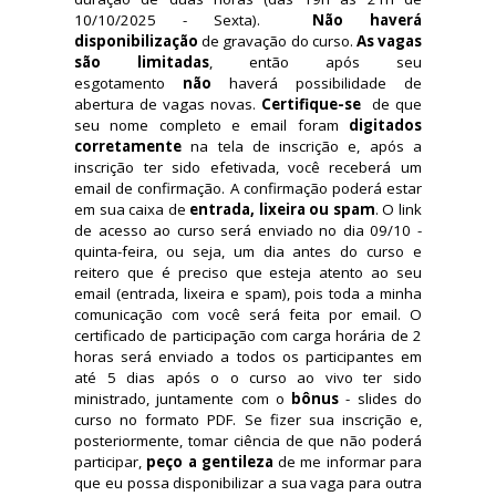
10/10/2025 - Sexta).  
Não haverá 
disponibilização
 de gravação do curso. 
As vagas 
são limitadas
, então após seu 
esgotamento 
não 
haverá possibilidade de 
abertura de vagas novas. 
Certifique-se
  de que 
seu nome completo e email foram 
digitados 
corretamente
 na tela de inscrição e, após a 
inscrição ter sido efetivada, você receberá um 
email de confirmação. A confirmação poderá estar 
em sua caixa de 
entrada, lixeira ou spam
. O link 
de acesso ao curso será enviado no dia 09/10 - 
quinta-feira, ou seja, um dia antes do curso e 
reitero que é preciso que esteja atento ao seu 
email (entrada, lixeira e spam), pois toda a minha 
comunicação com você será feita por email. O 
certificado de participação com carga horária de 2 
horas será enviado a todos os participantes em 
até 5 dias após o o curso ao vivo ter sido 
ministrado, juntamente com o 
bônus
 - slides do 
curso no formato PDF. Se fizer sua inscrição e, 
posteriormente, tomar ciência de que não poderá 
participar, 
peço a gentileza
 de me informar para 
que eu possa disponibilizar a sua vaga para outra 