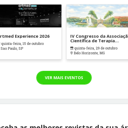
rtmed Experience 2026
IV Congresso da Associaç
Científica de Terapia
quinta-feira, 15 de outubro
Ocupacional em Contexto
quinta-feira, 29 de outubro
Sao Paulo, SP
Hospitalares e Cuidados
Belo Horizonte, MG
Paliativos - ATOHOSP
VER MAIS EVENTOS
ceba as melhores revistas da sua á