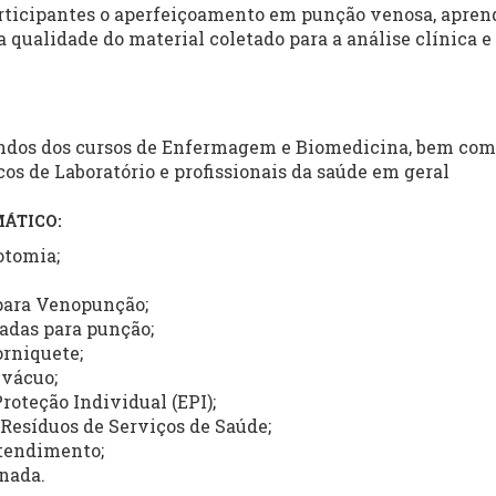
rticipantes o aperfeiçoamento em punção venosa, apren
 qualidade do material coletado para a análise clínica e 
ndos dos cursos de Enfermagem e Biomedicina, bem com
s de Laboratório e profissionais da saúde em geral
ÁTICO:
otomia;
 para Venopunção;
tadas para punção;
orniquete;
 vácuo;
roteção Individual (EPI);
Resíduos de Serviços de Saúde;
tendimento;
onada.