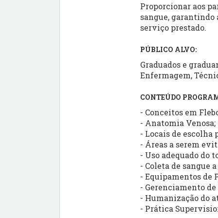
Proporcionar aos pa
sangue, garantindo a
serviço prestado.
PÚBLICO ALVO:
Graduados e gradua
Enfermagem, Técnico
CONTEÚDO PROGRAM
- Conceitos em Fleb
- Anatomia Venosa;
- Locais de escolha
- Áreas a serem evi
- Uso adequado do t
- Coleta de sangue a
- Equipamentos de P
- Gerenciamento de 
- Humanização do a
- Prática Supervisi