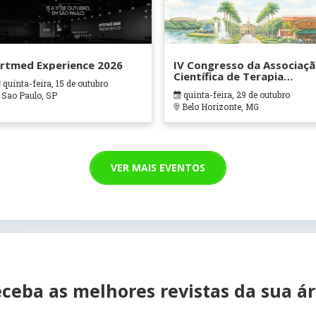
rtmed Experience 2026
IV Congresso da Associaç
Científica de Terapia
quinta-feira, 15 de outubro
Ocupacional em Contexto
quinta-feira, 29 de outubro
Sao Paulo, SP
Hospitalares e Cuidados
Belo Horizonte, MG
Paliativos - ATOHOSP
VER MAIS EVENTOS
ceba as melhores revistas da sua á