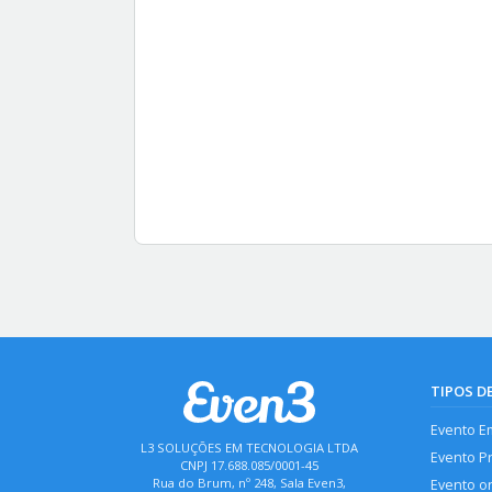
TIPOS D
Evento E
L3 SOLUÇÕES EM TECNOLOGIA LTDA
Evento P
CNPJ 17.688.085/0001-45
Rua do Brum, nº 248, Sala Even3,
Evento o