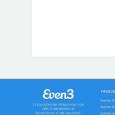
TIPOS D
Evento E
L3 SOLUÇÕES EM TECNOLOGIA LTDA
Evento P
CNPJ 17.688.085/0001-45
Rua do Brum, nº 248, Sala Even3,
Evento o