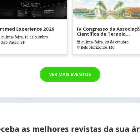
rtmed Experience 2026
IV Congresso da Associaç
Científica de Terapia
quinta-feira, 15 de outubro
Ocupacional em Contexto
quinta-feira, 29 de outubro
Sao Paulo, SP
Hospitalares e Cuidados
Belo Horizonte, MG
Paliativos - ATOHOSP
VER MAIS EVENTOS
ceba as melhores revistas da sua á