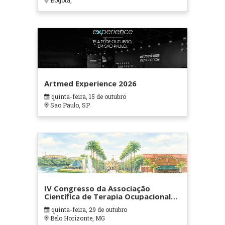
Bogotá,
Artmed Experience 2026
quinta-feira, 15 de outubro
Sao Paulo, SP
IV Congresso da Associação
Científica de Terapia Ocupacional
em Contextos Hospitalares e
quinta-feira, 29 de outubro
Cuidados Paliativos - ATOHOSP
Belo Horizonte, MG