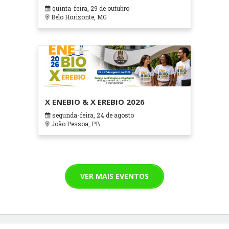
em Contextos Hospitalares e
quinta-feira, 29 de outubro
Cuidados Paliativos - ATOHOSP
Belo Horizonte, MG
X ENEBIO & X EREBIO 2026
segunda-feira, 24 de agosto
João Pessoa, PB
VER MAIS EVENTOS