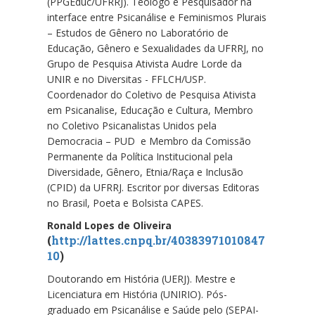
(PPGEduc/UFRRJ). Teólogo e Pesquisador na
interface entre Psicanálise e Feminismos Plurais
– Estudos de Gênero no Laboratório de
Educação, Gênero e Sexualidades da UFRRJ, no
Grupo de Pesquisa Ativista Audre Lorde da
UNIR e no Diversitas - FFLCH/USP.
Coordenador do Coletivo de Pesquisa Ativista
em Psicanalise, Educação e Cultura, Membro
no Coletivo Psicanalistas Unidos pela
Democracia – PUD e Membro da Comissão
Permanente da Política Institucional pela
Diversidade, Gênero, Etnia/Raça e Inclusão
(CPID) da UFRRJ. Escritor por diversas Editoras
no Brasil, Poeta e Bolsista CAPES.
Ronald Lopes de Oliveira
(
http://lattes.cnpq.br/40383971010847
10
)
Doutorando em História (UERJ). Mestre e
Licenciatura em História (UNIRIO). Pós-
graduado em Psicanálise e Saúde pelo (SEPAI-