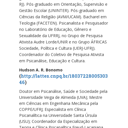
RJ). Pós-graduado em Orientação, Supervisão e
Gestão Escolar (UNINTER). Pós-graduado em
Ciências da Religião (AVM/UCAM). Bacharel em
Teologia (FACETEN). Psicanalista e Pesquisador
no Laboratório de Educação, Gênero e
Sexualidade da UFRRJ, no Grupo de Pesquisa
Ativista Audre Lorde/UNIR e no Grupo ÁFRICAS
Sociedade, Política e Cultura (UERJ-UFRJ).
Coordenador do Coletivo de Pesquisa Ativista
em Psicanálise, Educação e Cultura.
Hudson A. R. Bonomo
(
http://lattes.cnpq.br/18037228005303
46
)
Doutor em Psicanálise, Saúde e Sociedade pela
Universidade Veiga de Almeida (UVA); Mestre
em Ciências em Engenharia Mecânica pela
COPPE/UFRJ; Especialista em Clínica
Psicanalítica na Universidade Santa Úrsula
(USU); Coordenador da Especialização em
Teoria e Clínica Psicanalítica Freud-Lacaniana